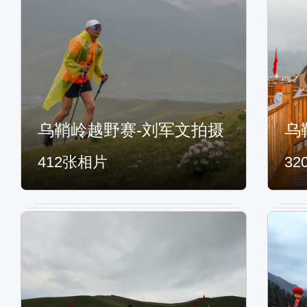
乌鞘岭越野赛-刘军文拍摄
乌
412
张相片
32